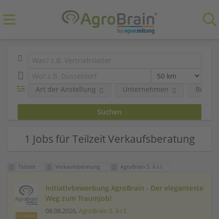
Art der Anstellung
Unternehmen
Berufs
1 Jobs für Teilzeit Verkaufsberatung
Teilzeit
Verkaufsberatung
AgroBrain S. à r.l.
Initiativbewerbung AgroBrain - Der eleganteste
Weg zum Traumjob!
08.08.2026,
AgroBrain S. à r.l.
Featured