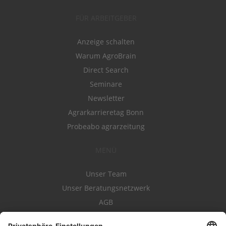
FÜR ARBEITGEBER
Anzeige schalten
Warum AgroBrain
Direct Search
Seminare
Newsletter
Agrarkarrieretag Bonn
Probeabo agrarzeitung
MENÜ
Unser Team
Unser Beratungsnetzwerk
AGB
Nutzungsbedingungen