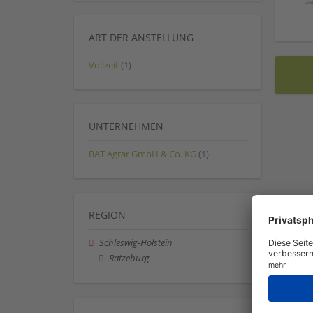
ART DER ANSTELLUNG
Vollzeit
(1)
UNTERNEHMEN
BAT Agrar GmbH & Co. KG
(1)
REGION
Schleswig-Holstein
Ratzeburg