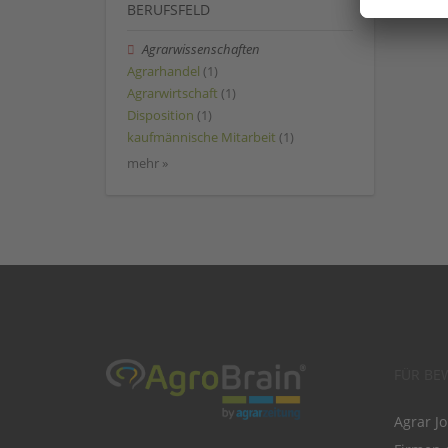
BERUFSFELD
Agrarwissenschaften
Agrarhandel
(1)
Agrarwirtschaft
(1)
Disposition
(1)
kaufmännische Mitarbeit
(1)
mehr »
FÜR BE
Agrar J