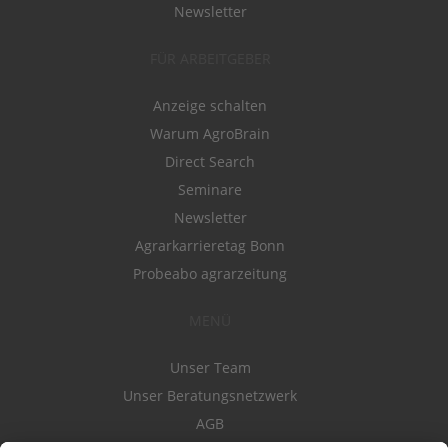
Newsletter
FÜR ARBEITGEBER
Anzeige schalten
Warum AgroBrain
Direct Search
Seminare
Newsletter
Agrarkarrieretag Bonn
Probeabo agrarzeitung
MENÜ
Unser Team
Unser Beratungsnetzwerk
AGB