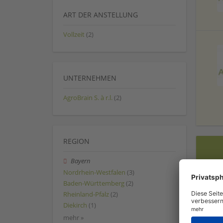
ART DER ANSTELLUNG
Vollzeit
(2)
UNTERNEHMEN
AgroBrain S. à r.l.
(2)
REGION
Bayern
Nordrhein-Westfalen
(3)
Baden-Württemberg
(2)
Rheinland-Pfalz
(2)
Diekirch
(1)
mehr »