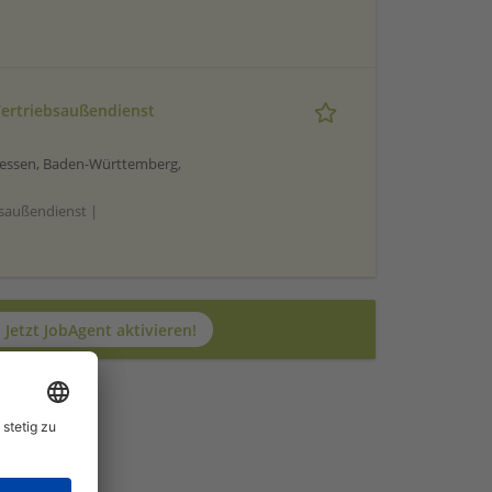
Vertriebsaußendienst
 Hessen, Baden-Württemberg,
bsaußendienst |
Jetzt JobAgent aktivieren!