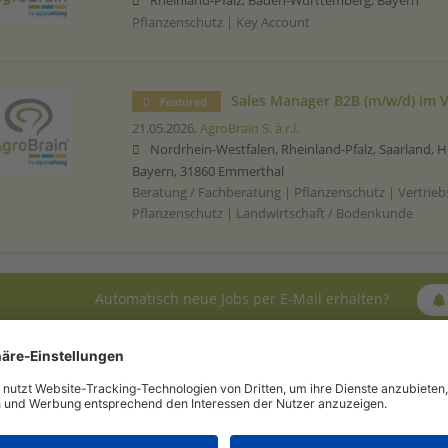
Rheinland-Pfalz, Baden-Württemberg, Bayern
Pflanzenschutz | Key Account
Sales Manager B2B (m/w/d) im 
Featured
21.05.2026,
AgroBrain S. à r.l.
Nordrhein-Westfalen, Rheinland-Pfalz, Saarland,
Bayern, 31860 Emmerthal
Beratung / Fachberatung | Pflanzenschutz | Vertrie
Pflanzenschutz | Landwirtschaft / Bodenkunde
Automatisch neue Jobs per E-Mail erhalten?