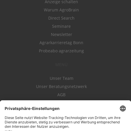
Anzeige schalten
Warum AgroBrain
Direct Search
Seminare
Newsletter
Agrarkarrieretag Bonn
Probeabo agrarzeitung
MENÜ
Unser Team
Unser Beratungsnetzwerk
AGB
Nutzungsbedingungen
Datenschutz
Impressum
Kontakt