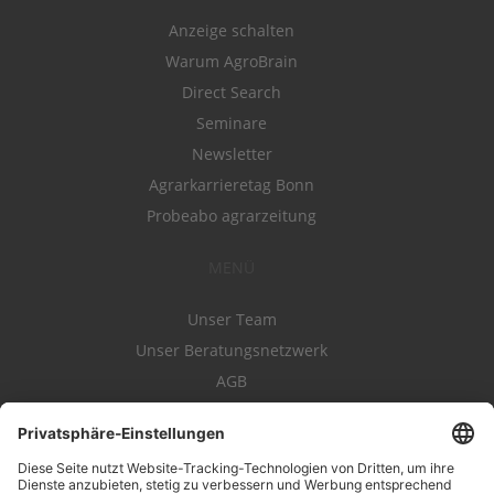
Anzeige schalten
Warum AgroBrain
Direct Search
Seminare
Newsletter
Agrarkarrieretag Bonn
Probeabo agrarzeitung
MENÜ
Unser Team
Unser Beratungsnetzwerk
AGB
Nutzungsbedingungen
Datenschutz
Impressum