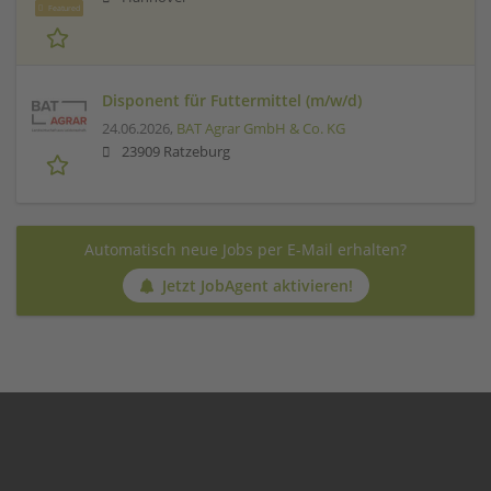
Featured
Disponent für Futtermittel (m/w/d)
24.06.2026,
BAT Agrar GmbH & Co. KG
23909 Ratzeburg
Automatisch neue Jobs per E-Mail erhalten?
Jetzt JobAgent aktivieren!