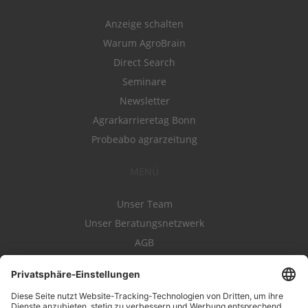
Anzeige schalten
Warum AgroBrain
Direct Search
Seminare
Newsletter
Agrarkarrieretag Bonn
Probeabo agrarzeitung
MENÜ
Unser Team
Unser Beratungsnetzwerk
AGB
Nutzungsbedingungen
Datenschutz
Impressum