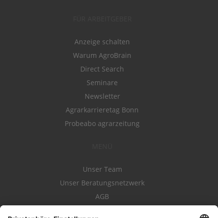
FÜR ARBEITGEBER
Anzeige schalten
Warum AgroBrain
Direct Search
Seminare
Newsletter
Agrarkarrieretag Bonn
Probeabo agrarzeitung
MENÜ
Unser Team
Unser Beratungsnetzwerk
AGB
Nutzungsbedingungen