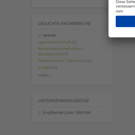
GESUCHTE FACHBEREICHE
Vertrieb
Agrarwissenschaft
(1)
Betriebswirtschaftslehre /
Management
(1)
Elektrotechnik / Elektronik
(1)
Energie
(1)
mehr »
UNTERNEHMENSGRÖSSE
Großbetrieb (über 1000 MA)