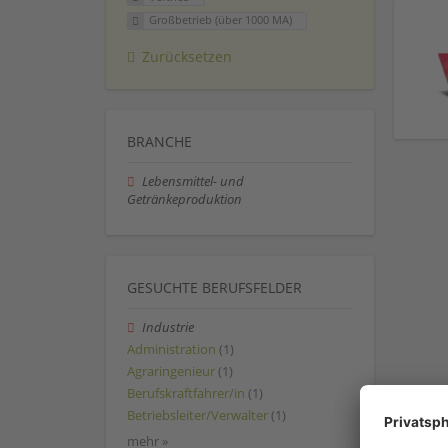
Großbetrieb (über 1000 MA)
Zurücksetzen
BRANCHE
Lebensmittel- und
Getränkeproduktion
GESUCHTE BERUFSFELDER
Industrie
Administration
(1)
Agraringenieur
(1)
Berufskraftfahrer/in
(1)
Betriebsleiter/Verwalter
(1)
mehr »