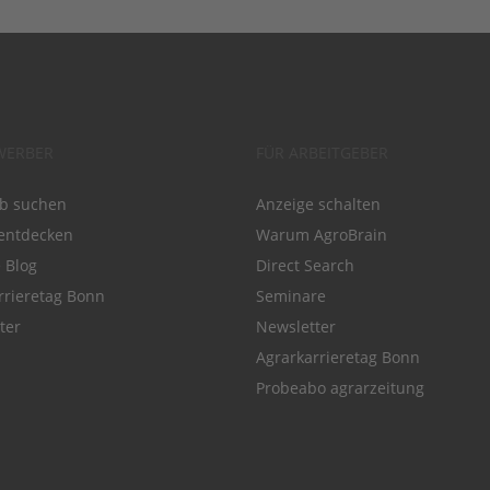
WERBER
FÜR ARBEITGEBER
ob suchen
Anzeige schalten
entdecken
Warum AgroBrain
e Blog
Direct Search
rrieretag Bonn
Seminare
ter
Newsletter
Agrarkarrieretag Bonn
Probeabo agrarzeitung