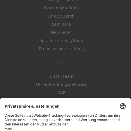
Warum AgroBrain
Direct Search
Seminare
Newsletter
Agrarkarrieretag Bonn
Probeabo agrarzeitung
MENÜ
Unser Team
Unser Beratungsnetzwerk
AGB
Nutzungsbedingungen
Datenschutz
Impressum
Kontakt