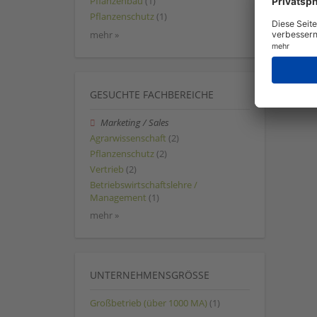
Pflanzenbau
(1)
Pflanzenschutz
(1)
mehr »
GESUCHTE FACHBEREICHE
Marketing / Sales
Agrarwissenschaft
(2)
Pflanzenschutz
(2)
Vertrieb
(2)
Betriebswirtschaftslehre /
Management
(1)
mehr »
UNTERNEHMENSGRÖSSE
Großbetrieb (über 1000 MA)
(1)