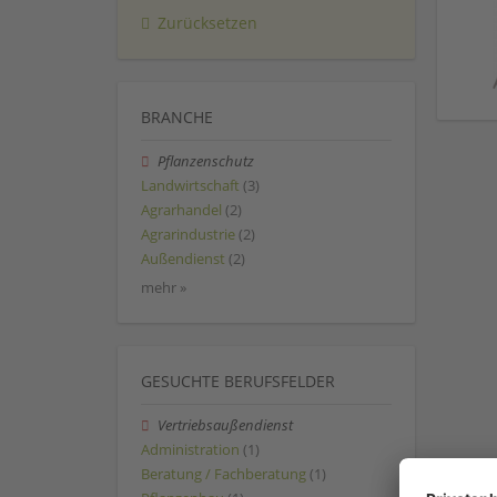
Zurücksetzen
BRANCHE
Pflanzenschutz
Landwirtschaft
(3)
Agrarhandel
(2)
Agrarindustrie
(2)
Außendienst
(2)
mehr »
GESUCHTE BERUFSFELDER
Vertriebsaußendienst
Administration
(1)
Beratung / Fachberatung
(1)