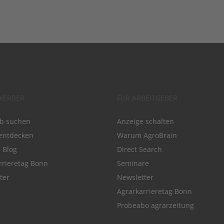
WERBER
FÜR ARBEITGEBER
ob suchen
Anzeige schalten
entdecken
Warum AgroBrain
e Blog
Direct Search
rrieretag Bonn
Seminare
ter
Newsletter
Agrarkarrieretag Bonn
Probeabo agrarzeitung