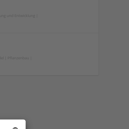
hung und Entwicklung |
el | Pflanzenbau |