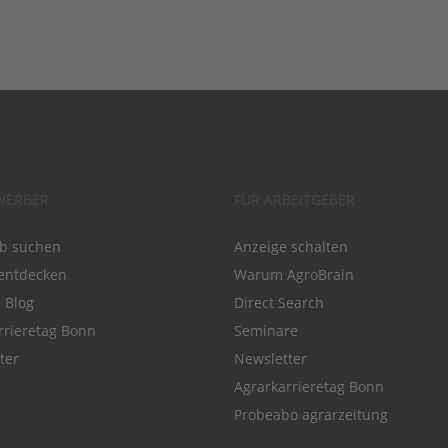
WERBER
FÜR ARBEITGEBER
ob suchen
Anzeige schalten
entdecken
Warum AgroBrain
e Blog
Direct Search
rrieretag Bonn
Seminare
ter
Newsletter
Agrarkarrieretag Bonn
Probeabo agrarzeitung