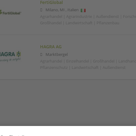
FertiGlobal
Milano
,
MI
,
Italien
Agrarhandel | Agrarindustrie | Außendienst | Forsc
Großhandel | Landwirtschaft | Pflanzenbau
HAGRA AG
Marktbergel
Agrarhandel | Einzelhandel | Großhandel | Landhand
Pflanzenschutz | Landwirtschaft | Außendienst