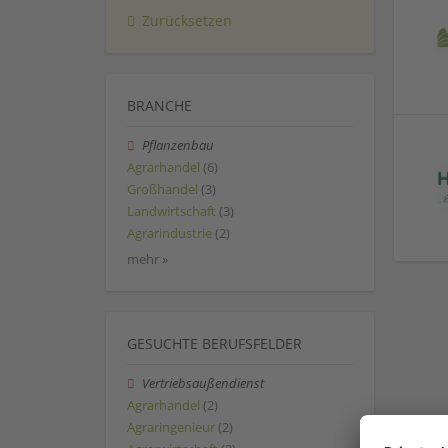
Zurücksetzen
BRANCHE
Pflanzenbau
Agrarhandel
(6)
Großhandel
(3)
Landwirtschaft
(3)
Agrarindustrie
(2)
mehr »
GESUCHTE BERUFSFELDER
Vertriebsaußendienst
Agrarhandel
(2)
Agraringenieur
(2)