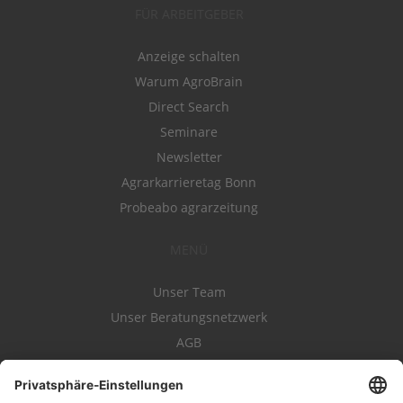
FÜR ARBEITGEBER
Anzeige schalten
Warum AgroBrain
Direct Search
Seminare
Newsletter
Agrarkarrieretag Bonn
Probeabo agrarzeitung
MENÜ
Unser Team
Unser Beratungsnetzwerk
AGB
Nutzungsbedingungen
Datenschutz