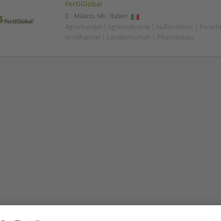
FertiGlobal
Milano
,
MI
,
Italien
Agrarhandel | Agrarindustrie | Außendienst | Forsc
Großhandel | Landwirtschaft | Pflanzenbau