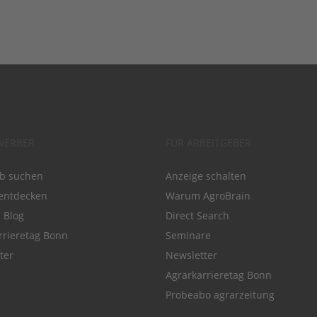
WERBER
FÜR ARBEITGEBER
ob suchen
Anzeige schalten
entdecken
Warum AgroBrain
e Blog
Direct Search
rrieretag Bonn
Seminare
ter
Newsletter
Agrarkarrieretag Bonn
Probeabo agrarzeitung