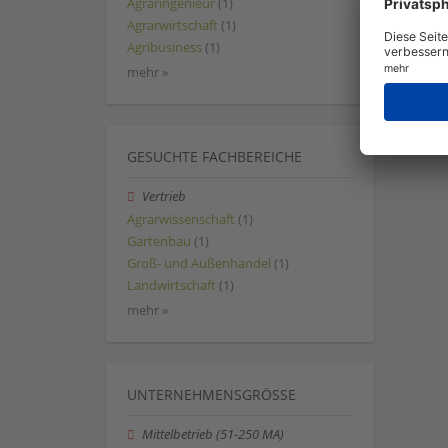
Agraringenieur
(1)
Agrarwirtschaft
(1)
Agribusiness
(1)
mehr »
GESUCHTE FACHBEREICHE
Vertrieb
Agrarwissenschaft
(1)
Gartenbau
(1)
Groß- und Außenhandel
(1)
Landwirtschaft
(1)
mehr »
UNTERNEHMENSGRÖSSE
Mittelbetrieb (51-250 MA)