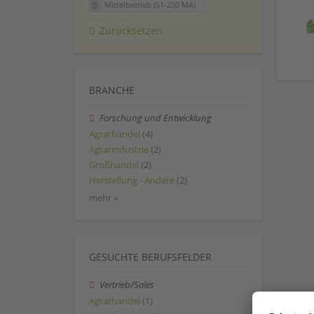
Mittelbetrieb (51-250 MA)
Zurücksetzen
BRANCHE
Forschung und Entwicklung
Agrarhandel
(4)
Agrarindustrie
(2)
Großhandel
(2)
Herstellung - Andere
(2)
mehr »
GESUCHTE BERUFSFELDER
Vertrieb/Sales
Agrarhandel
(1)