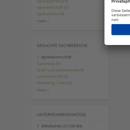
Agraringenieur
(1)
Agrarwirtschaft
(1)
Agribusiness
(1)
mehr »
GESUCHTE FACHBEREICHE
Agrarwissenschaft
Gartenbau
(1)
Groß- und Außenhandel
(1)
Landwirtschaft
(1)
Marketing / Sales
(1)
mehr »
UNTERNEHMENSGRÖSSE
Mittelbetrieb (51-250 MA)