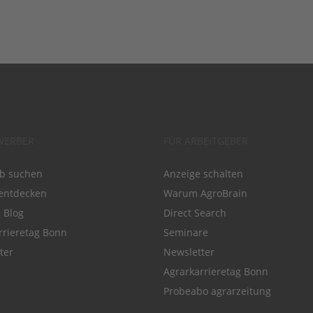
WERBER
FÜR ARBEITGEBER
ob suchen
Anzeige schalten
entdecken
Warum AgroBrain
e Blog
Direct Search
rrieretag Bonn
Seminare
ter
Newsletter
Agrarkarrieretag Bonn
Probeabo agrarzeitung