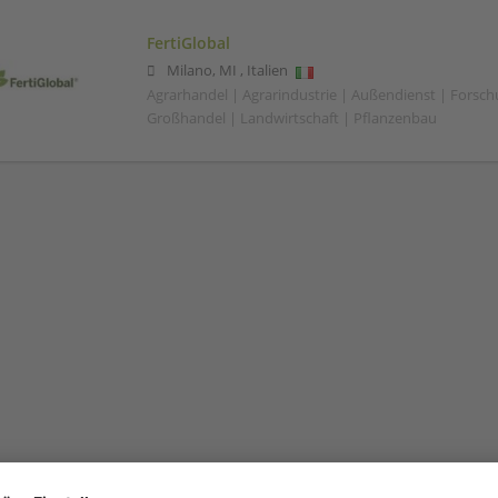
FertiGlobal
Milano
,
MI
,
Italien
Agrarhandel | Agrarindustrie | Außendienst | Forsc
Großhandel | Landwirtschaft | Pflanzenbau