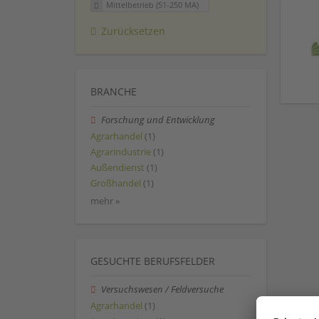
Mittelbetrieb (51-250 MA)
Zurücksetzen
BRANCHE
Forschung und Entwicklung
Agrarhandel
(1)
Agrarindustrie
(1)
Außendienst
(1)
Großhandel
(1)
mehr »
GESUCHTE BERUFSFELDER
Versuchswesen / Feldversuche
Agrarhandel
(1)