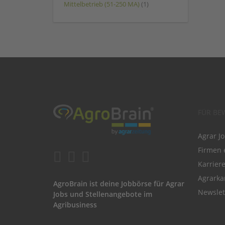
Mittelbetrieb (51-250 MA)
(1)
FÜR BE
Agrar J
Firmen 
Karrier
Agrarka
AgroBrain ist deine Jobbörse für Agrar
Newslet
Jobs und Stellenangebote im
Agribusiness