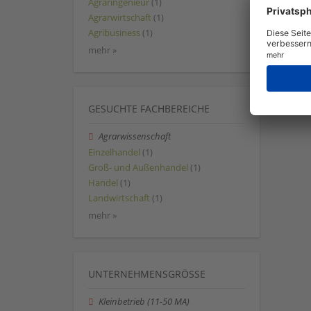
Agraringenieur
(1)
Agrarwirtschaft
(1)
Agribusiness
(1)
mehr »
GESUCHTE FACHBEREICHE
Agrarwissenschaft
Einzelhandel
(1)
Groß- und Außenhandel
(1)
Handel
(1)
Landwirtschaft
(1)
mehr »
UNTERNEHMENSGRÖSSE
Kleinbetrieb (11-50 MA)