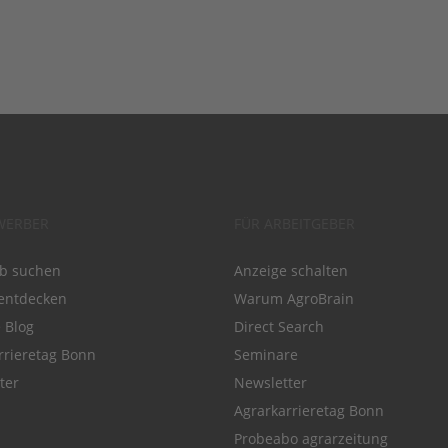
WERBER
FÜR ARBEITGEBER
ob suchen
Anzeige schalten
entdecken
Warum AgroBrain
e Blog
Direct Search
rrieretag Bonn
Seminare
ter
Newsletter
Agrarkarrieretag Bonn
Probeabo agrarzeitung