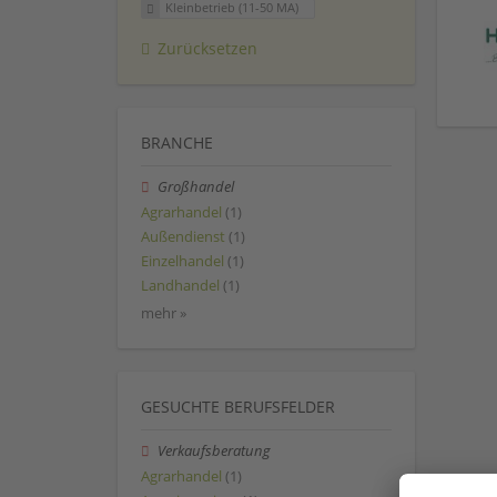
Kleinbetrieb (11-50 MA)
Zurücksetzen
BRANCHE
Großhandel
Agrarhandel
(1)
Außendienst
(1)
Einzelhandel
(1)
Landhandel
(1)
mehr »
GESUCHTE BERUFSFELDER
Verkaufsberatung
Agrarhandel
(1)