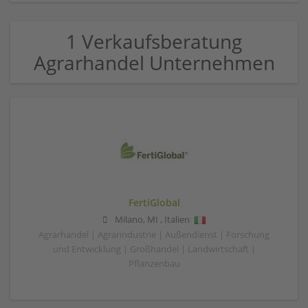
1 Verkaufsberatung
Agrarhandel Unternehmen
FertiGlobal
Milano
,
MI
,
Italien
Agrarhandel | Agrarindustrie | Außendienst | Forschung
und Entwicklung | Großhandel | Landwirtschaft |
Pflanzenbau