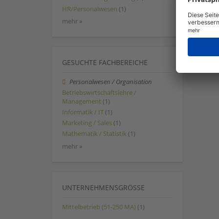
HR/Personalwesen
(1)
mehr »
GESUCHTE FACHBEREICHE
Personalwesen / Organisation
Betriebswirtschaftslehre /
Management
(1)
Informatik / IT
(1)
Marketing / Sales
(1)
Mathematik / Statistik
(1)
mehr »
UNTERNEHMENSGRÖSSE
Mittelbetrieb (51-250 MA)
(1)