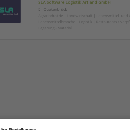
SLA Software Logistik Artland GmbH
Quakenbrück
Agrarindustrie | Landwirtschaft | Lebensmittel- und
Lebensmittelbranche | Logistik | Restaurants / Verp
Lagerung - Material