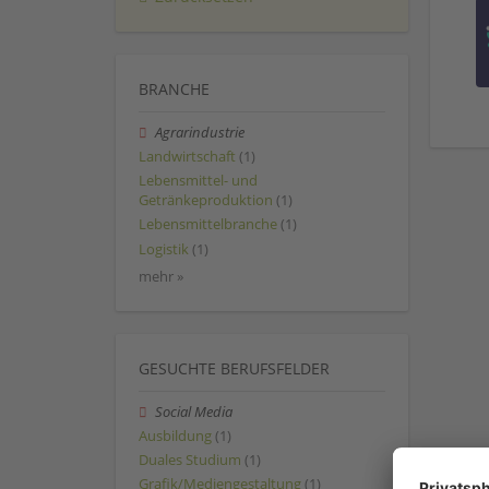
BRANCHE
Agrarindustrie
Landwirtschaft
(1)
Lebensmittel- und
Getränkeproduktion
(1)
Lebensmittelbranche
(1)
Logistik
(1)
mehr »
GESUCHTE BERUFSFELDER
Social Media
Ausbildung
(1)
Duales Studium
(1)
Grafik/Mediengestaltung
(1)