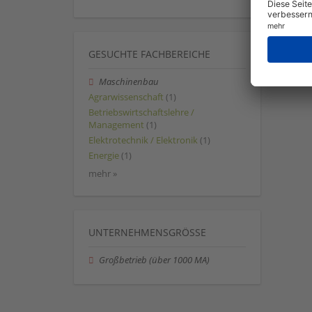
GESUCHTE FACHBEREICHE
Maschinenbau
Agrarwissenschaft
(1)
Betriebswirtschaftslehre /
Management
(1)
Elektrotechnik / Elektronik
(1)
Energie
(1)
mehr »
UNTERNEHMENSGRÖSSE
Großbetrieb (über 1000 MA)