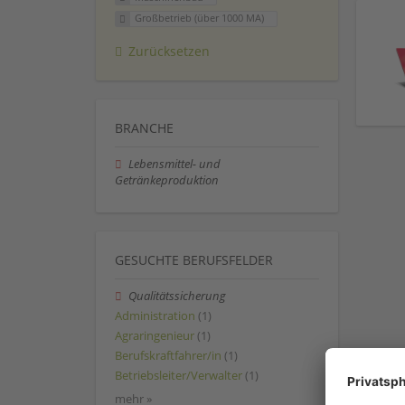
Großbetrieb (über 1000 MA)
Zurücksetzen
BRANCHE
Lebensmittel- und
Getränkeproduktion
GESUCHTE BERUFSFELDER
Qualitätssicherung
Administration
(1)
Agraringenieur
(1)
Berufskraftfahrer/in
(1)
Betriebsleiter/Verwalter
(1)
mehr »