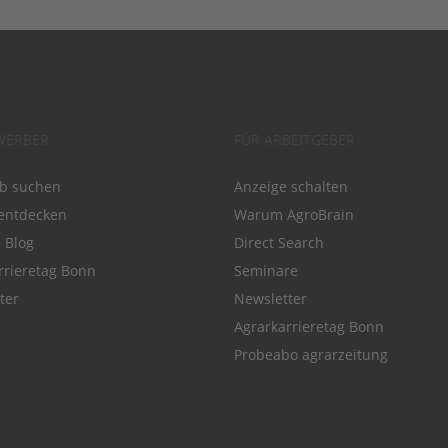
WERBER
FÜR ARBEITGEBER
ob suchen
Anzeige schalten
entdecken
Warum AgroBrain
e Blog
Direct Search
rrieretag Bonn
Seminare
ter
Newsletter
Agrarkarrieretag Bonn
Probeabo agrarzeitung