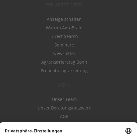
FÜR ARBEITGEBER
Anzeige schalten
Warum AgroBrain
Direct Search
Seminare
Newsletter
Agrarkarrieretag Bonn
Probeabo agrarzeitung
MENÜ
Unser Team
Unser Beratungsnetzwerk
AGB
Nutzungsbedingungen
Datenschutz