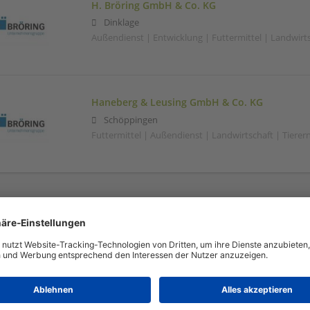
H. Bröring GmbH & Co. KG
Dinklage
Außendienst | Entwicklung | Futtermittel | Landwirt
Haneberg & Leusing GmbH & Co. KG
Schöppingen
Futtermittel | Außendienst | Landwirtschaft | Tiere