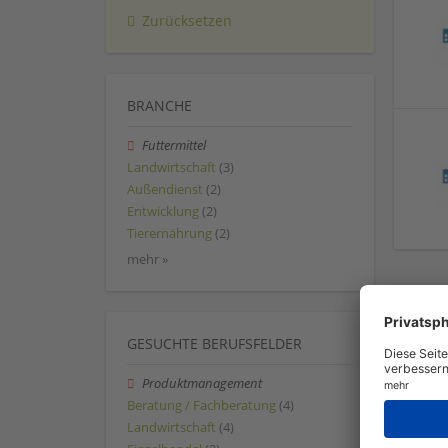
Zurücksetzen
BRANCHE
Futtermittel
Landwirtschaft
(3)
Außendienst
(2)
Entwicklung
(2)
Tierernährung
(2)
mehr »
GESUCHTE BERUFSFELDER
Produktmanagement
Beratung / Fachberatung
(4)
Landwirtschaft
(4)