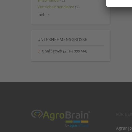
Einzelhandel
(2)
Vertriebsinnendienst
(2)
mehr »
UNTERNEHMENSGRÖSSE
Großbetrieb (251-1000 MA)
FÜR BE
Agrar J