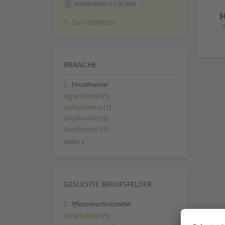
Kleinbetrieb (11-50 MA)
Zurücksetzen
BRANCHE
Einzelhandel
Agrarhandel
(1)
Außendienst
(1)
Großhandel
(1)
Landhandel
(1)
mehr »
GESUCHTE BERUFSFELDER
Pflanzenschutzmittel
Agrarhandel
(1)