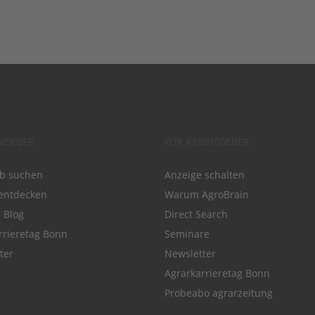
WERBER
FÜR ARBEITGEBER
ob suchen
Anzeige schalten
entdecken
Warum AgroBrain
e Blog
Direct Search
rrieretag Bonn
Seminare
ter
Newsletter
Agrarkarrieretag Bonn
Probeabo agrarzeitung