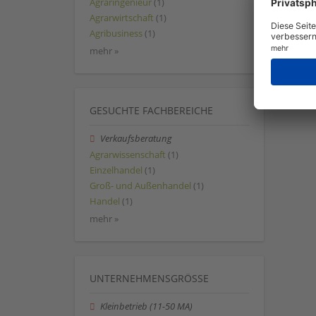
Agraringenieur
(1)
Agrarwirtschaft
(1)
Agribusiness
(1)
mehr »
GESUCHTE FACHBEREICHE
Verkaufsberatung
Agrarwissenschaft
(1)
Einzelhandel
(1)
Groß- und Außenhandel
(1)
Handel
(1)
mehr »
UNTERNEHMENSGRÖSSE
Kleinbetrieb (11-50 MA)