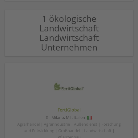
1 ökologische
Landwirtschaft
Landwirtschaft
Unternehmen
FertiGlobal
Milano
,
MI
,
Italien
Agrarhandel | Agrarindustrie | Außendienst | Forschung
und Entwicklung | Großhandel | Landwirtschaft |
Pflanzenbau