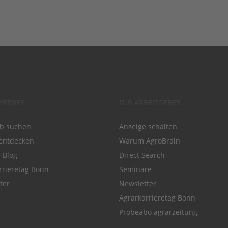
WERBER
FÜR ARBEITGEBER
ob suchen
Anzeige schalten
entdecken
Warum AgroBrain
e Blog
Direct Search
rrieretag Bonn
Seminare
ter
Newsletter
Agrarkarrieretag Bonn
Probeabo agrarzeitung