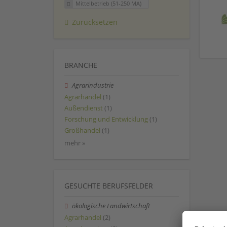
Mittelbetrieb (51-250 MA)
Zurücksetzen
BRANCHE
Agrarindustrie
Agrarhandel
(1)
Außendienst
(1)
Forschung und Entwicklung
(1)
Großhandel
(1)
mehr »
GESUCHTE BERUFSFELDER
ökologische Landwirtschaft
Agrarhandel
(2)