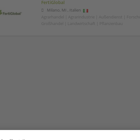
FertiGlobal
Milano
,
MI
,
Italien
Agrarhandel | Agrarindustrie | Außendienst | Forsc
Großhandel | Landwirtschaft | Pflanzenbau