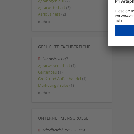
Agraringenieur
(2)
Agrarwirtschaft
(2)
Agribusiness
(2)
mehr »
GESUCHTE FACHBEREICHE
Landwirtschaft
Agrarwissenschaft
(1)
Gartenbau
(1)
Groß- und Außenhandel
(1)
Marketing / Sales
(1)
mehr »
UNTERNEHMENSGRÖSSE
Mittelbetrieb (51-250 MA)