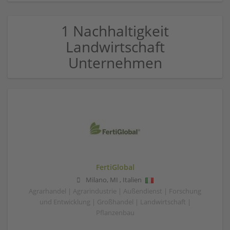
1 Nachhaltigkeit
Landwirtschaft
Unternehmen
FertiGlobal
Milano
,
MI
,
Italien
Agrarhandel | Agrarindustrie | Außendienst | Forschung
und Entwicklung | Großhandel | Landwirtschaft |
Pflanzenbau