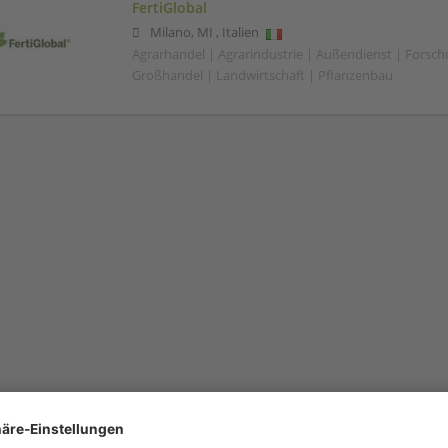
FertiGlobal
Milano
,
MI
,
Italien
Agrarhandel | Agrarindustrie | Außendienst | Forsc
Großhandel | Landwirtschaft | Pflanzenbau