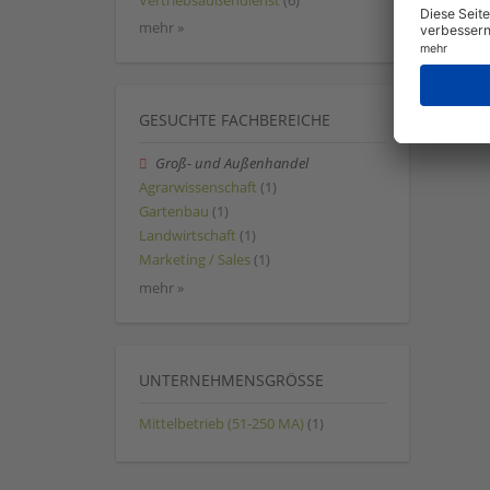
Vertriebsaußendienst
(6)
mehr »
GESUCHTE FACHBEREICHE
Groß- und Außenhandel
Agrarwissenschaft
(1)
Gartenbau
(1)
Landwirtschaft
(1)
Marketing / Sales
(1)
mehr »
UNTERNEHMENSGRÖSSE
Mittelbetrieb (51-250 MA)
(1)