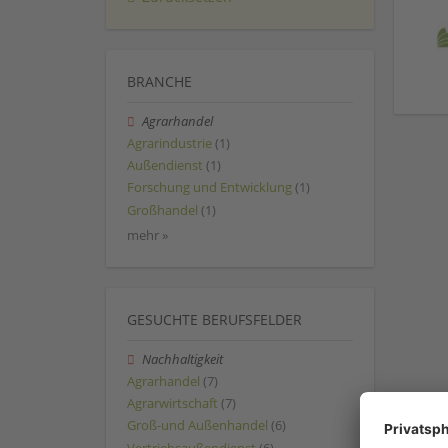
BRANCHE
Agrarhandel
Agrarindustrie
(1)
Außendienst
(1)
Forschung und Entwicklung
(1)
Großhandel
(1)
mehr »
GESUCHTE BERUFSFELDER
Nachhaltigkeit
Agrarhandel
(7)
Agrarwirtschaft
(7)
Groß-und Außenhandel
(6)