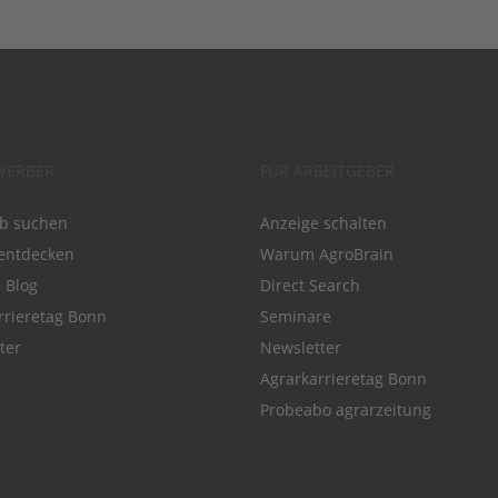
WERBER
FÜR ARBEITGEBER
ob suchen
Anzeige schalten
entdecken
Warum AgroBrain
e Blog
Direct Search
rrieretag Bonn
Seminare
ter
Newsletter
Agrarkarrieretag Bonn
Probeabo agrarzeitung