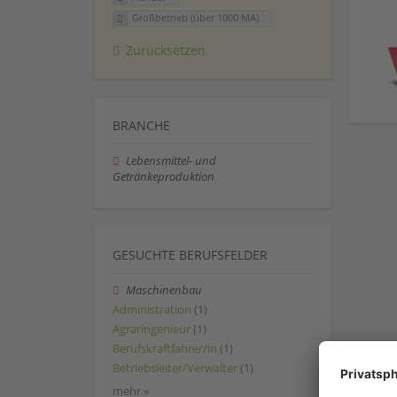
Großbetrieb (über 1000 MA)
Zurücksetzen
BRANCHE
Lebensmittel- und
Getränkeproduktion
GESUCHTE BERUFSFELDER
Maschinenbau
Administration
(1)
Agraringenieur
(1)
Berufskraftfahrer/in
(1)
Betriebsleiter/Verwalter
(1)
mehr »