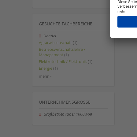
GESUCHTE FACHBEREICHE
Handel
Agrarwissenschaft
(1)
Betriebswirtschaftslehre /
Management
(1)
Elektrotechnik / Elektronik
(1)
Energie
(1)
mehr »
UNTERNEHMENSGRÖSSE
Großbetrieb (über 1000 MA)