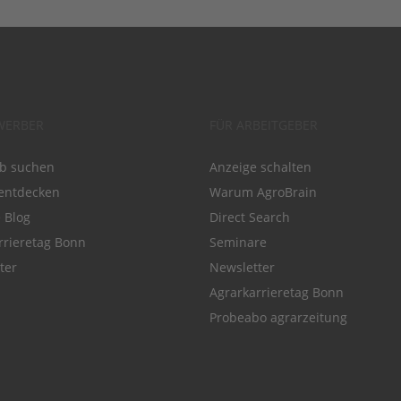
WERBER
FÜR ARBEITGEBER
ob suchen
Anzeige schalten
entdecken
Warum AgroBrain
e Blog
Direct Search
rrieretag Bonn
Seminare
ter
Newsletter
Agrarkarrieretag Bonn
Probeabo agrarzeitung