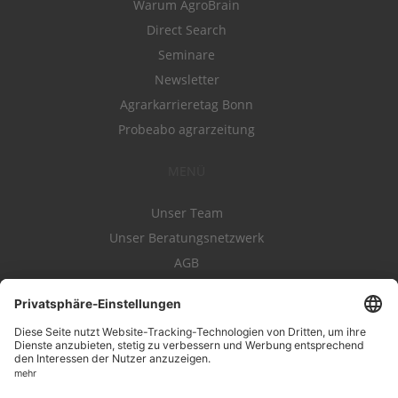
Warum AgroBrain
Direct Search
Seminare
Newsletter
Agrarkarrieretag Bonn
Probeabo agrarzeitung
MENÜ
Unser Team
Unser Beratungsnetzwerk
AGB
Nutzungsbedingungen
Datenschutz
Impressum
Kontakt