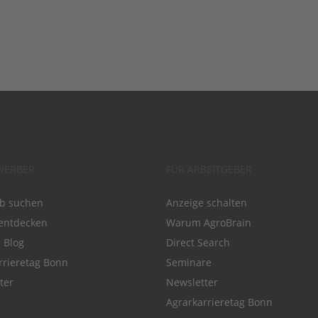
WERBER
FÜR ARBEITGEBER
ob suchen
Anzeige schalten
entdecken
Warum AgroBrain
e Blog
Direct Search
rrieretag Bonn
Seminare
ter
Newsletter
Agrarkarrieretag Bonn