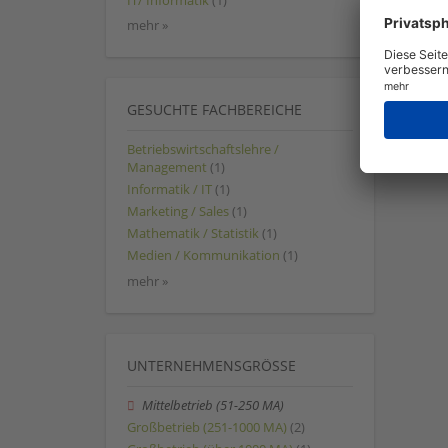
IT/ Informatik
(1)
mehr »
GESUCHTE FACHBEREICHE
Betriebswirtschaftslehre /
Management
(1)
Informatik / IT
(1)
Marketing / Sales
(1)
Mathematik / Statistik
(1)
Medien / Kommunikation
(1)
mehr »
UNTERNEHMENSGRÖSSE
Mittelbetrieb (51-250 MA)
Großbetrieb (251-1000 MA)
(2)