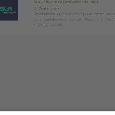
SLA Software Logistik Artland GmbH
Quakenbrück
Agrarindustrie | Landwirtschaft | Lebensmittel- und
Lebensmittelbranche | Logistik | Restaurants / Verp
Lagerung - Material