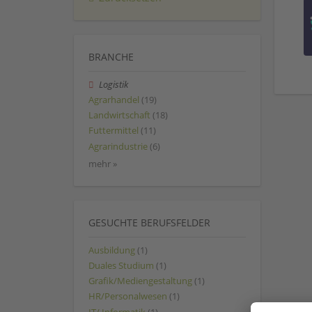
BRANCHE
Logistik
Agrarhandel
(19)
Landwirtschaft
(18)
Futtermittel
(11)
Agrarindustrie
(6)
mehr »
GESUCHTE BERUFSFELDER
Ausbildung
(1)
Duales Studium
(1)
Grafik/Mediengestaltung
(1)
HR/Personalwesen
(1)