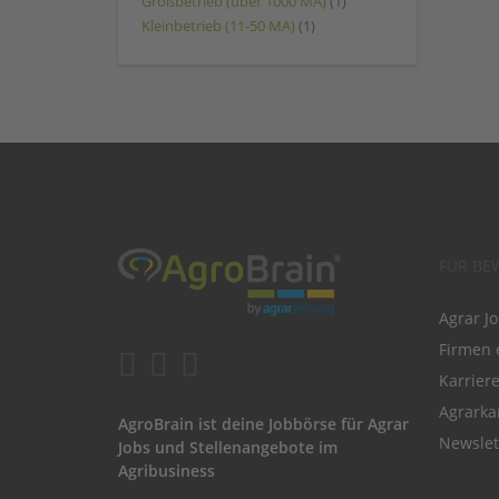
Großbetrieb (über 1000 MA)
(1)
Kleinbetrieb (11-50 MA)
(1)
FÜR BE
Agrar J
Firmen 
Karrier
Agrarka
AgroBrain ist deine Jobbörse für Agrar
Newslet
Jobs und Stellenangebote im
Agribusiness