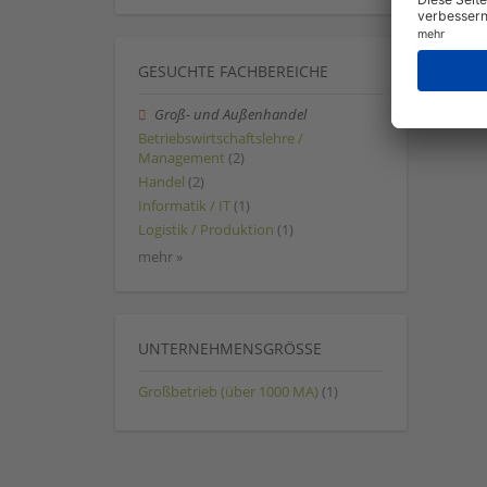
GESUCHTE FACHBEREICHE
Groß- und Außenhandel
Betriebswirtschaftslehre /
Management
(2)
Handel
(2)
Informatik / IT
(1)
Logistik / Produktion
(1)
mehr »
UNTERNEHMENSGRÖSSE
Großbetrieb (über 1000 MA)
(1)