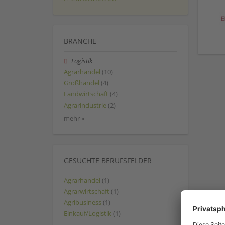
BRANCHE
Logistik
Agrarhandel
(10)
Großhandel
(4)
Landwirtschaft
(4)
Agrarindustrie
(2)
mehr »
GESUCHTE BERUFSFELDER
Agrarhandel
(1)
Agrarwirtschaft
(1)
Agribusiness
(1)
Einkauf/Logistik
(1)