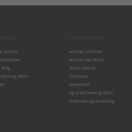
WERBER
FÜR ARBEITGEBER
ob suchen
Anzeige schalten
entdecken
Warum AgroBrain
e Blog
Direct Search
rrieretag Bonn
Seminare
ter
Newsletter
Agrarkarrieretag Bonn
Probeabo agrarzeitung