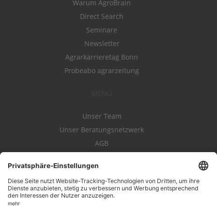
Warum AgroBrain
Direct Search
Seminare
Newsletter
Agrarkarrieretag Bonn
Probeabo agrarzeitung
MENÜ
Unser Team
Unser Beratungsnetzwerk
AGB
Nutzungsbedingungen
Datenschutz
Impressum
Kontakt