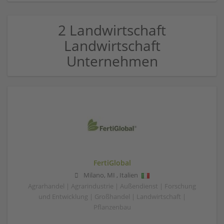
2 Landwirtschaft
Landwirtschaft
Unternehmen
FertiGlobal
Milano
,
MI
,
Italien
Agrarhandel | Agrarindustrie | Außendienst | Forschung
und Entwicklung | Großhandel | Landwirtschaft |
Pflanzenbau