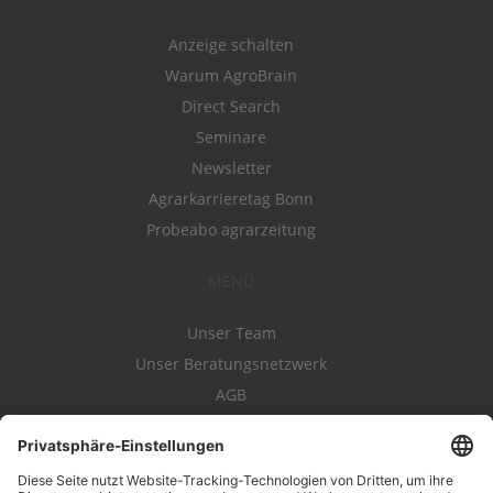
Anzeige schalten
Warum AgroBrain
Direct Search
Seminare
Newsletter
Agrarkarrieretag Bonn
Probeabo agrarzeitung
MENÜ
Unser Team
Unser Beratungsnetzwerk
AGB
Nutzungsbedingungen
Datenschutz
Impressum