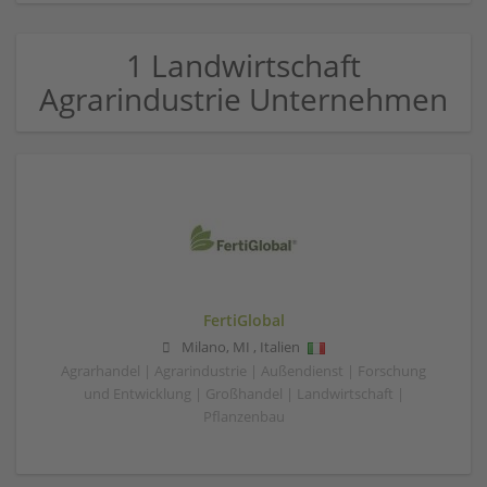
1 Landwirtschaft
Agrarindustrie Unternehmen
FertiGlobal
Milano
,
MI
,
Italien
Agrarhandel | Agrarindustrie | Außendienst | Forschung
und Entwicklung | Großhandel | Landwirtschaft |
Pflanzenbau