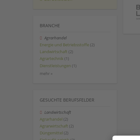
BRANCHE
Agrarhandel
Energie und Betriebsstoffe
(2)
Landwirtschaft
(2)
Agrartechnik
(1)
Dienstleistungen
(1)
mehr »
GESUCHTE BERUFSFELDER
Landwirtschaft
Agrarhandel
(2)
Agrarwirtschaft
(2)
Düngemittel
(2)