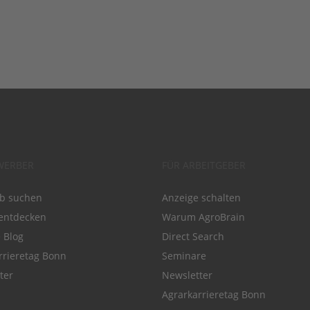
WERBER
FÜR ARBEITGEBER
ob suchen
Anzeige schalten
entdecken
Warum AgroBrain
e Blog
Direct Search
rrieretag Bonn
Seminare
ter
Newsletter
Agrarkarrieretag Bonn