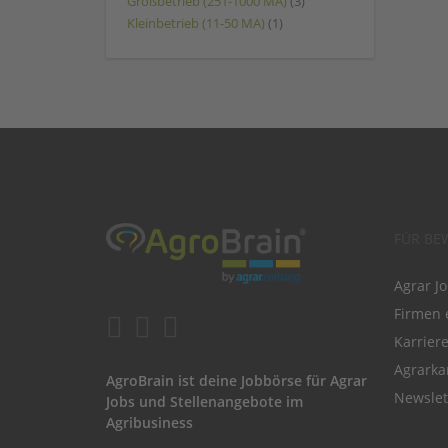
Großbetrieb (251-1000 MA)
(3)
Kleinbetrieb (11-50 MA)
(1)
FÜR BE
Agrar J
Firmen 
Karrier
Agrarka
AgroBrain ist deine Jobbörse für Agrar
Newslet
Jobs und Stellenangebote im
Agribusiness