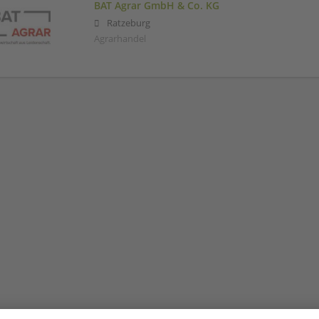
BAT Agrar GmbH & Co. KG
Ratzeburg
Agrarhandel