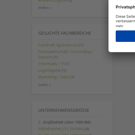
Einkauf/Logistik
(2)
mehr »
GESUCHTE FACHBEREICHE
Fachkraft Agrarservice
(1)
Finanzwirtschaft / Controlling /
Steuern
(1)
Informatik / IT
(1)
Lagerlogistik
(1)
Marketing / Sales
(1)
mehr »
UNTERNEHMENSGRÖSSE
Großbetrieb (über 1000 MA)
Mittelbetrieb (51-250 MA)
(4)