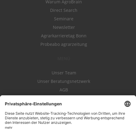
Warum AgroBrain
Direct Search
Seminare
Newsletter
Agrarkarrieretag Bonn
Probeabo agrarzeitung
MENÜ
Unser Team
Unser Beratungsnetzwerk
AGB
Nutzungsbedingungen
Datenschutz
Impressum
Kontakt