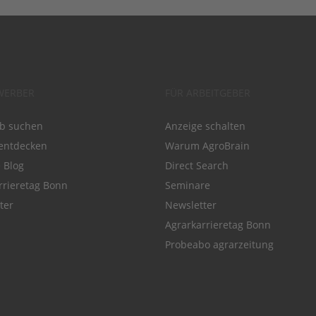
WERBER
FÜR ARBEITGEBER
ob suchen
Anzeige schalten
entdecken
Warum AgroBrain
e Blog
Direct Search
rrieretag Bonn
Seminare
ter
Newsletter
Agrarkarrieretag Bonn
Probeabo agrarzeitung