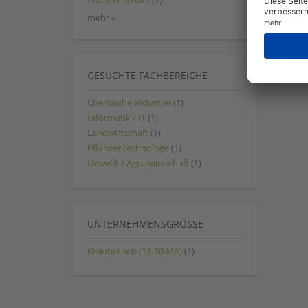
Pflanzenschutz
(2)
mehr »
GESUCHTE FACHBEREICHE
Chemische Industrie
(1)
Informatik / IT
(1)
Landwirtschaft
(1)
Pflanzentechnologe
(1)
Umwelt / Agrarwirtschaft
(1)
UNTERNEHMENSGRÖSSE
Kleinbetrieb (11-50 MA)
(1)