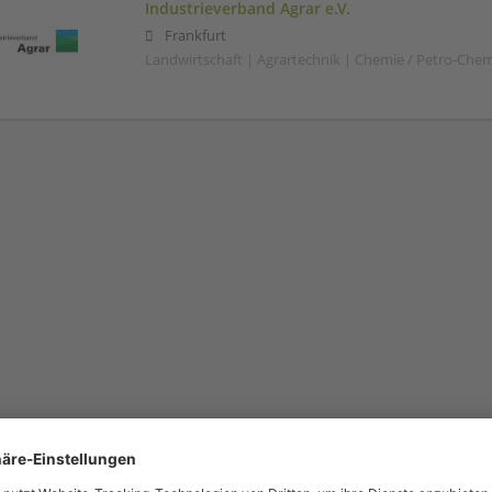
Industrieverband Agrar e.V.
Frankfurt
Landwirtschaft | Agrartechnik | Chemie / Petro-Che