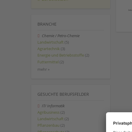
BRANCHE
Chemie / Petro-Chemie
Landwirtschaft
(5)
Agrartechnik
(3)
Energie und Betriebsstoffe
(2)
Futtermittel
(2)
mehr »
GESUCHTE BERUFSFELDER
IT/ Informatik
Agribusiness
(2)
Landwirtschaft
(2)
Pflanzenbau
(2)