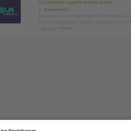
SLA Software Logistik Artland GmbH
Quakenbrück
Agrarindustrie | Landwirtschaft | Lebensmittel- und
Lebensmittelbranche | Logistik | Restaurants / Verp
Lagerung - Material