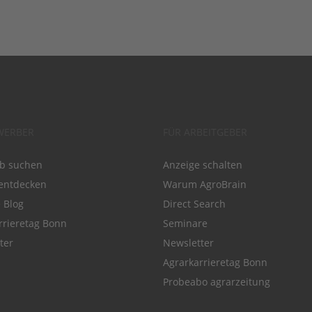
WERBER
FÜR ARBEITGEBER
ob suchen
Anzeige schalten
entdecken
Warum AgroBrain
e Blog
Direct Search
rrieretag Bonn
Seminare
ter
Newsletter
Agrarkarrieretag Bonn
Probeabo agrarzeitung