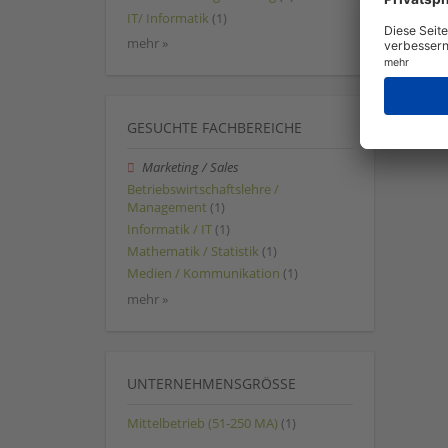
IT/ Informatik
(1)
mehr »
GESUCHTE FACHBEREICHE
Marketing / Sales
Betriebswirtschaftslehre /
Management
(1)
Informatik / IT
(1)
Mathematik / Statistik
(1)
Medien / Kommunikation
(1)
mehr »
UNTERNEHMENSGRÖSSE
Mittelbetrieb (51-250 MA)
(1)