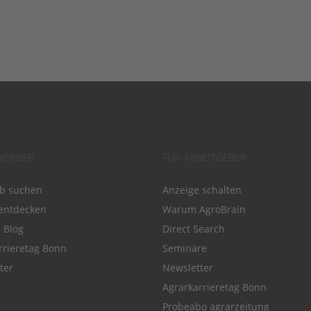
WERBER
FÜR ARBEITGEBER
ob suchen
Anzeige schalten
entdecken
Warum AgroBrain
e Blog
Direct Search
rrieretag Bonn
Seminare
ter
Newsletter
Agrarkarrieretag Bonn
Probeabo agrarzeitung