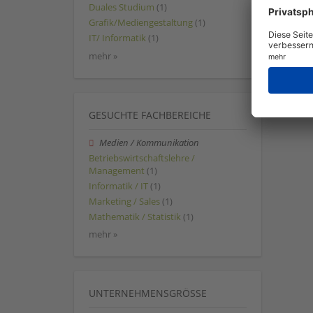
Duales Studium
(1)
Grafik/Mediengestaltung
(1)
IT/ Informatik
(1)
mehr »
GESUCHTE FACHBEREICHE
Medien / Kommunikation
Betriebswirtschaftslehre /
Management
(1)
Informatik / IT
(1)
Marketing / Sales
(1)
Mathematik / Statistik
(1)
mehr »
UNTERNEHMENSGRÖSSE