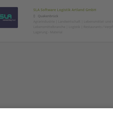
SLA Software Logistik Artland GmbH
Quakenbrück
Agrarindustrie | Landwirtschaft | Lebensmittel- und
Lebensmittelbranche | Logistik | Restaurants / Verp
Lagerung - Material