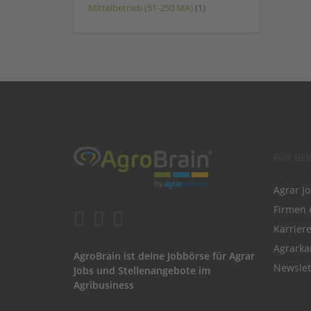
Mittelbetrieb (51-250 MA)
(1)
FÜR BE
Agrar J
Firmen 
Karrier
Agrarka
AgroBrain ist deine Jobbörse für Agrar
Newslet
Jobs und Stellenangebote im
Agribusiness