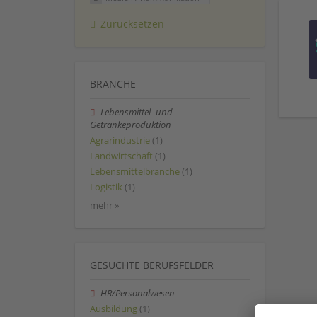
Zurücksetzen
BRANCHE
Lebensmittel- und
Getränkeproduktion
Agrarindustrie
(1)
Landwirtschaft
(1)
Lebensmittelbranche
(1)
Logistik
(1)
mehr »
GESUCHTE BERUFSFELDER
HR/Personalwesen
Ausbildung
(1)