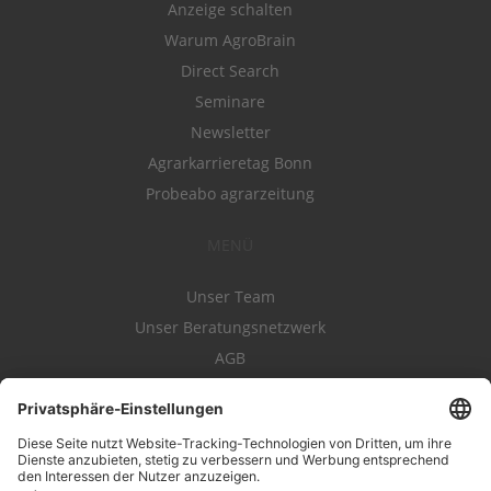
Anzeige schalten
Warum AgroBrain
Direct Search
Seminare
Newsletter
Agrarkarrieretag Bonn
Probeabo agrarzeitung
MENÜ
Unser Team
Unser Beratungsnetzwerk
AGB
Nutzungsbedingungen
Datenschutz
Impressum
Kontakt