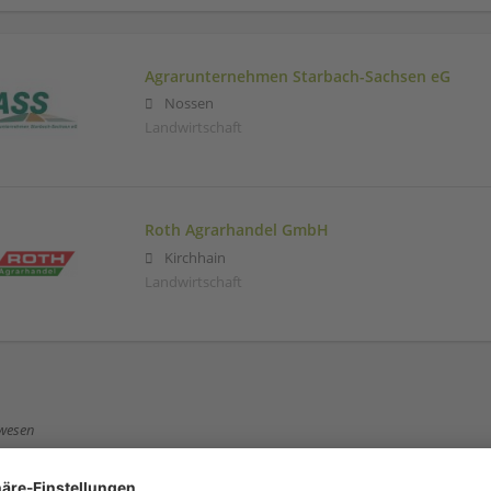
Agrarunternehmen Starbach-Sachsen eG
Nossen
Landwirtschaft
Roth Agrarhandel GmbH
Kirchhain
Landwirtschaft
wesen