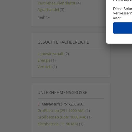
Vertriebsaußendienst
(4)
Agrarhandel
(3)
mehr »
GESUCHTE FACHBEREICHE
Landwirtschaft
(2)
Energie
(1)
Vertrieb
(1)
UNTERNEHMENSGRÖSSE
Mittelbetrieb (51-250 MA)
Großbetrieb (251-1000 MA)
(1)
Großbetrieb (über 1000 MA)
(1)
Kleinbetrieb (11-50 MA)
(1)