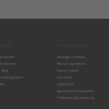
WERBER
FÜR ARBEITGEBER
ob suchen
Anzeige schalten
entdecken
Warum AgroBrain
e Blog
Direct Search
rrieretag Bonn
Seminare
ter
Newsletter
Agrarkarrieretag Bonn
Probeabo agrarzeitung