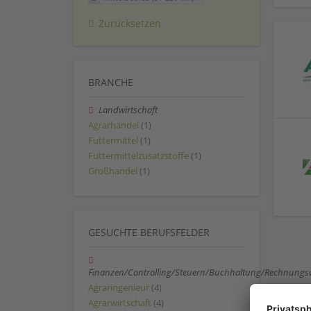
Zurücksetzen
BRANCHE
Landwirtschaft
Agrarhandel
(1)
Futtermittel
(1)
Futtermittelzusatzstoffe
(1)
Großhandel
(1)
GESUCHTE BERUFSFELDER
Finanzen/Controlling/Steuern/Buchhaltung/Rechnungs
Agraringenieur
(4)
Agrarwirtschaft
(4)