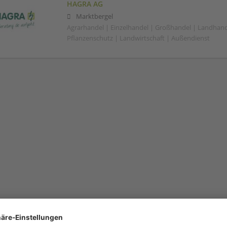
HAGRA AG
Marktbergel
Agrarhandel | Einzelhandel | Großhandel | Landhand
Pflanzenschutz | Landwirtschaft | Außendienst