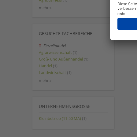
Agribusiness
(1)
mehr »
GESUCHTE FACHBEREICHE
Einzelhandel
Agrarwissenschaft
(1)
Groß- und Außenhandel
(1)
Handel
(1)
Landwirtschaft
(1)
mehr »
UNTERNEHMENSGRÖSSE
Kleinbetrieb (11-50 MA)
(1)