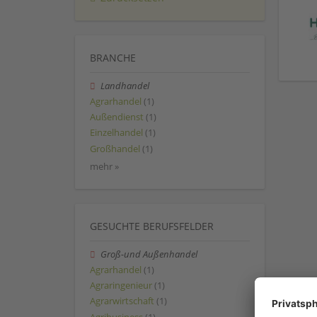
BRANCHE
Landhandel
Agrarhandel
(1)
Außendienst
(1)
Einzelhandel
(1)
Großhandel
(1)
mehr »
GESUCHTE BERUFSFELDER
Groß-und Außenhandel
Agrarhandel
(1)
Agraringenieur
(1)
Agrarwirtschaft
(1)