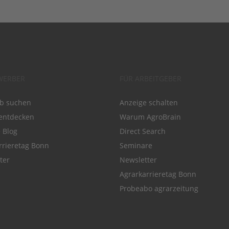
WERBER
FÜR ARBEITGEBER
ob suchen
Anzeige schalten
entdecken
Warum AgroBrain
e Blog
Direct Search
rrieretag Bonn
Seminare
ter
Newsletter
Agrarkarrieretag Bonn
Probeabo agrarzeitung