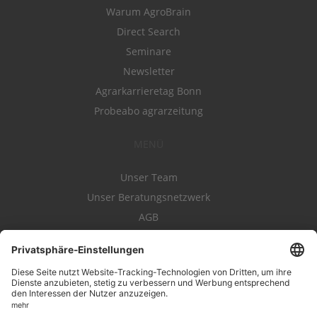
Warum AgroBrain
Direct Search
Seminare
Newsletter
Agrarkarrieretag Bonn
Probeabo agrarzeitung
MENÜ
Unser Team
Unser Beratungsnetzwerk
AGB
Nutzungsbedingungen
Datenschutz
Impressum
Kontakt