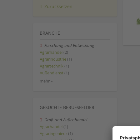
Zurücksetzen
BRANCHE
Forschung und Entwicklung
Agrarhandel
(2)
Agrarindustrie
(1)
Agrartechnik
(1)
Außendienst
(1)
mehr »
GESUCHTE BERUFSFELDER
Groß-und Außenhandel
Agrarhandel
(1)
Agraringenieur
(1)