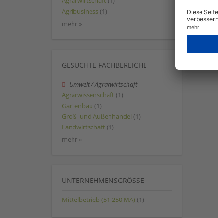
Agrarwirtschaft
(1)
Agribusiness
(1)
mehr »
GESUCHTE FACHBEREICHE
Umwelt / Agrarwirtschaft
Agrarwissenschaft
(1)
Gartenbau
(1)
Groß- und Außenhandel
(1)
Landwirtschaft
(1)
mehr »
UNTERNEHMENSGRÖSSE
Mittelbetrieb (51-250 MA)
(1)