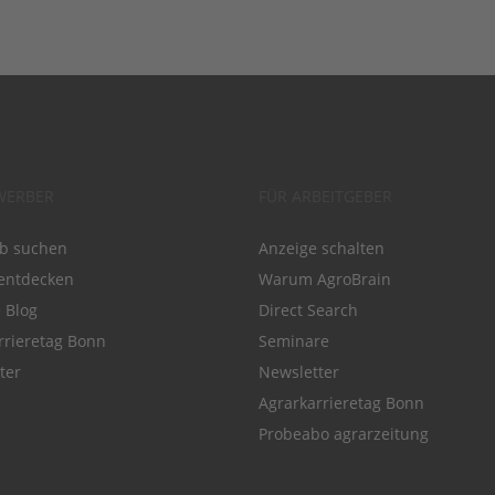
WERBER
FÜR ARBEITGEBER
ob suchen
Anzeige schalten
entdecken
Warum AgroBrain
e Blog
Direct Search
rrieretag Bonn
Seminare
ter
Newsletter
Agrarkarrieretag Bonn
Probeabo agrarzeitung