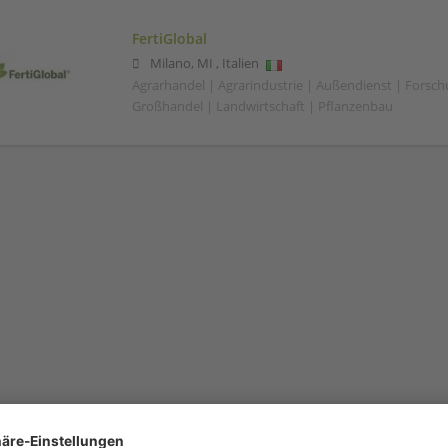
FertiGlobal
Milano
,
MI
,
Italien
Agrarhandel | Agrarindustrie | Außendienst | Forsc
Großhandel | Landwirtschaft | Pflanzenbau