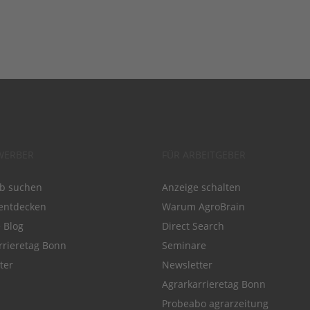
WERBER
FÜR ARBEITGEBER
ob suchen
Anzeige schalten
entdecken
Warum AgroBrain
e Blog
Direct Search
rrieretag Bonn
Seminare
ter
Newsletter
Agrarkarrieretag Bonn
Probeabo agrarzeitung