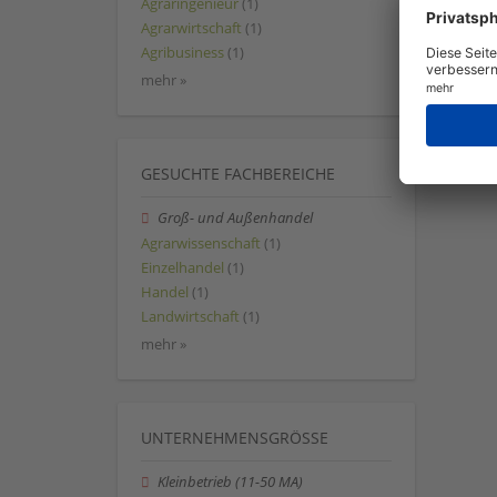
Agraringenieur
(1)
Agrarwirtschaft
(1)
Agribusiness
(1)
mehr »
GESUCHTE FACHBEREICHE
Groß- und Außenhandel
Agrarwissenschaft
(1)
Einzelhandel
(1)
Handel
(1)
Landwirtschaft
(1)
mehr »
UNTERNEHMENSGRÖSSE
Kleinbetrieb (11-50 MA)