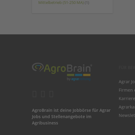
Mittelbetrieb (51-250 MA)
(1)
FÜR BE
Agrar J
Firmen 
Karrier
Agrarka
AgroBrain ist deine Jobbörse für Agrar
Newslet
Jobs und Stellenangebote im
Agribusiness