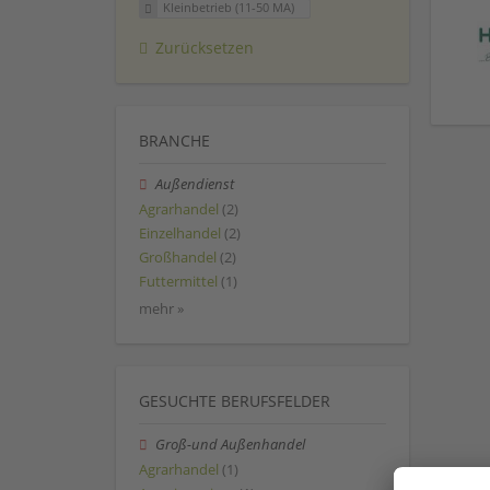
Kleinbetrieb (11-50 MA)
Zurücksetzen
BRANCHE
Außendienst
Agrarhandel
(2)
Einzelhandel
(2)
Großhandel
(2)
Futtermittel
(1)
mehr »
GESUCHTE BERUFSFELDER
Groß-und Außenhandel
Agrarhandel
(1)