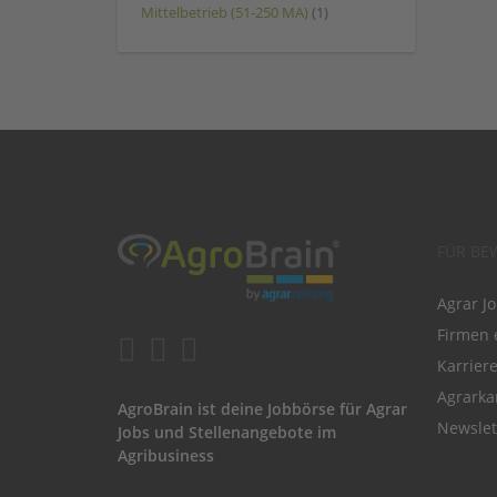
Mittelbetrieb (51-250 MA)
(1)
FÜR BE
Agrar J
Firmen 
Karrier
Agrarka
AgroBrain ist deine Jobbörse für Agrar
Newslet
Jobs und Stellenangebote im
Agribusiness