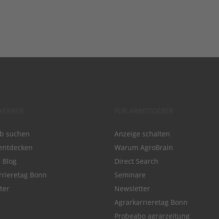
WERBER
FÜR ARBEITGEBER
ob suchen
Anzeige schalten
entdecken
Warum AgroBrain
e Blog
Direct Search
rrieretag Bonn
Seminare
ter
Newsletter
Agrarkarrieretag Bonn
Probeabo agrarzeitung