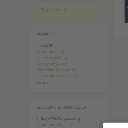
Zurücksetzen
BRANCHE
Logistik
Agrarindustrie
(1)
Landwirtschaft
(1)
Lebensmittel- und
Getränkeproduktion
(1)
Lebensmittelbranche
(1)
mehr »
GESUCHTE BERUFSFELDER
Grafik/Mediengestaltung
Agrarhandel
(1)