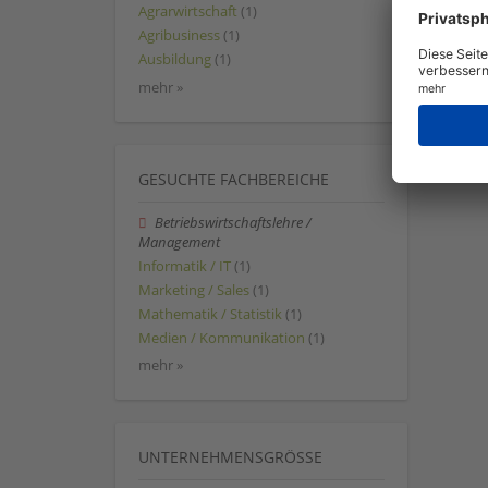
Agrarwirtschaft
(1)
Agribusiness
(1)
Ausbildung
(1)
mehr »
GESUCHTE FACHBEREICHE
Betriebswirtschaftslehre /
Management
Informatik / IT
(1)
Marketing / Sales
(1)
Mathematik / Statistik
(1)
Medien / Kommunikation
(1)
mehr »
UNTERNEHMENSGRÖSSE