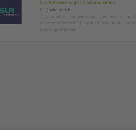
SLA Software Logistik Artland GmbH
Quakenbrück
Agrarindustrie | Landwirtschaft | Lebensmittel- und
Lebensmittelbranche | Logistik | Restaurants / Verp
Lagerung - Material