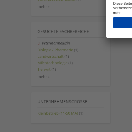
mehr »
GESUCHTE FACHBEREICHE
Veterinärmedizin
Biologie / Pharmazie
(1)
Landwirtschaft
(1)
Milchtechnologie
(1)
Tierwirt
(1)
mehr »
UNTERNEHMENSGRÖSSE
Kleinbetrieb (11-50 MA)
(1)