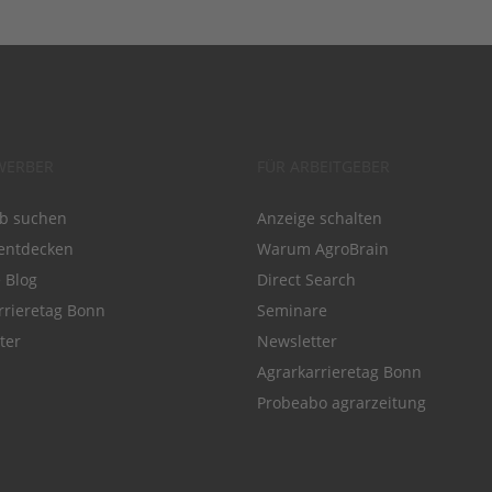
WERBER
FÜR ARBEITGEBER
ob suchen
Anzeige schalten
entdecken
Warum AgroBrain
e Blog
Direct Search
rrieretag Bonn
Seminare
ter
Newsletter
Agrarkarrieretag Bonn
Probeabo agrarzeitung