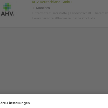
AHV Deutschland GmbH
München
Futtermittelzusatzstoffe | Landwirtschaft | Tierernä
Tierarzneimittel \Pharmazeutische Produkte