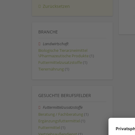
Zurücksetzen
BRANCHE
Landwirtschaft
Biologische Tierarzneimittel
\Pharmazeutische Produkte
(1)
Futtermittelzusatzstoffe
(1)
Tierernährung
(1)
GESUCHTE BERUFSFELDER
Futtermittelzusatzstoffe
Beratung / Fachberatung
(1)
Ergänzungsfuttermittel
(1)
Futtermittel
(1)
Vertriebsaußendienst
(1)