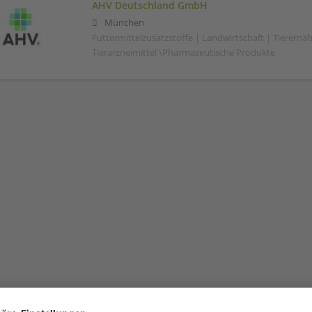
AHV Deutschland GmbH
München
Futtermittelzusatzstoffe | Landwirtschaft | Tierernä
Tierarzneimittel \Pharmazeutische Produkte