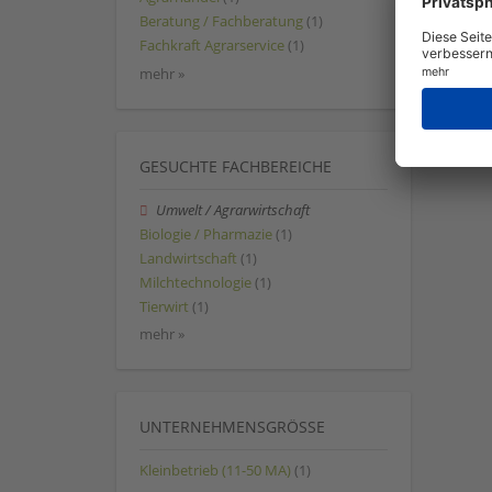
Beratung / Fachberatung
(1)
Fachkraft Agrarservice
(1)
mehr »
GESUCHTE FACHBEREICHE
Umwelt / Agrarwirtschaft
Biologie / Pharmazie
(1)
Landwirtschaft
(1)
Milchtechnologie
(1)
Tierwirt
(1)
mehr »
UNTERNEHMENSGRÖSSE
Kleinbetrieb (11-50 MA)
(1)