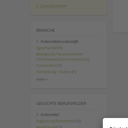
Zurücksetzen
BRANCHE
Futtermittelzusatzstoffe
Agrarhandel
(1)
Biologische Tierarzneimittel
\Pharmazeutische Produkte
(1)
Futtermittel
(1)
Herstellung - Andere
(1)
mehr »
GESUCHTE BERUFSFELDER
Futtermittel
Ergänzungsfuttermittel
(2)
Agrarhandel
(1)