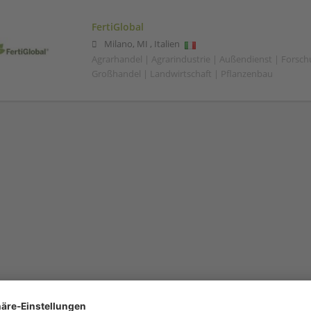
FertiGlobal
Milano
,
MI
,
Italien
Agrarhandel | Agrarindustrie | Außendienst | Forsc
Großhandel | Landwirtschaft | Pflanzenbau