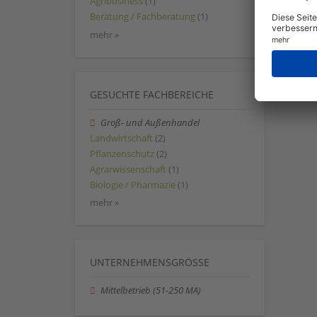
Agribusiness
(1)
Beratung / Fachberatung
(1)
mehr »
GESUCHTE FACHBEREICHE
Groß- und Außenhandel
Landwirtschaft
(2)
Pflanzenschutz
(2)
Agrarwissenschaft
(1)
Biologie / Pharmazie
(1)
mehr »
UNTERNEHMENSGRÖSSE
Mittelbetrieb (51-250 MA)