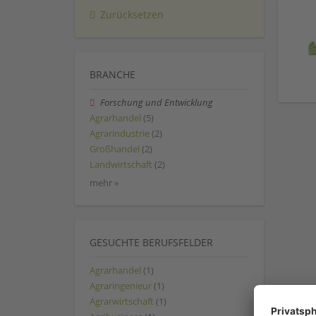
Zurücksetzen
BRANCHE
Forschung und Entwicklung
Agrarhandel
(5)
Agrarindustrie
(2)
Großhandel
(2)
Landwirtschaft
(2)
mehr »
GESUCHTE BERUFSFELDER
Agrarhandel
(1)
Agraringenieur
(1)
Agrarwirtschaft
(1)