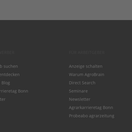
WERBER
FÜR ARBEITGEBER
ob suchen
Anzeige schalten
entdecken
Warum AgroBrain
e Blog
Direct Search
rrieretag Bonn
Seminare
ter
Newsletter
Agrarkarrieretag Bonn
Probeabo agrarzeitung