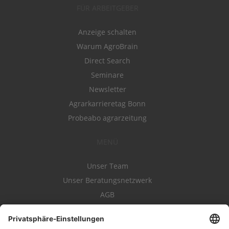
FÜR ARBEITGEBER
Anzeige schalten
Warum AgroBrain
Direct Search
Seminare
Newsletter
Agrarkarrieretag Bonn
Probeabo agrarzeitung
MENÜ
Unser Team
Unser Beratungsnetzwerk
AGB
Nutzungsbedingungen
Datenschutz